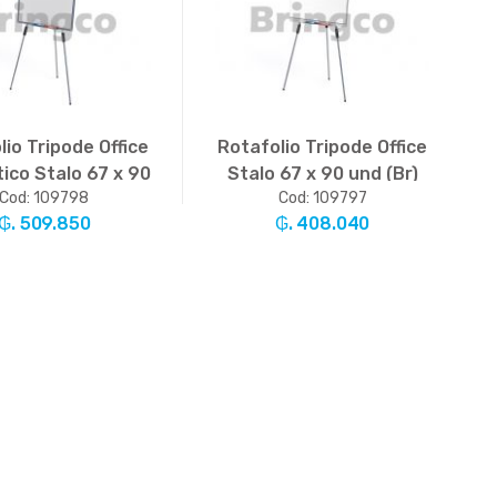
lio Tripode Office
Rotafolio Tripode Office
ico Stalo 67 x 90
Stalo 67 x 90 und (Br)
Cod: 109798
Cod: 109797
und (Br)
₲. 509.850
₲. 408.040
Un.
+
-
Un.
+