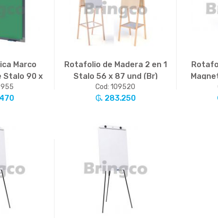
ica Marco
Rotafolio de Madera 2 en 1
Rotafo
 Stalo 90 x
Stalo 56 x 87 und (Br)
Magnet
9955
Cod: 109520
 (Br)
.470
₲. 283.250
.
+
-
Un.
+
-