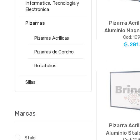
Informatica, Tecnologia y
Electronica
Pizarra Acri
Pizarras
Aluminio Magn
Cod: 10
60 x 90 u
Pizarras Acrilicas
₲. 281
Pizarras de Corcho
-
Un
Rotafolios
Sillas
Marcas
Pizarra Acri
Aluminio Stal
Stalo
Cod: 10