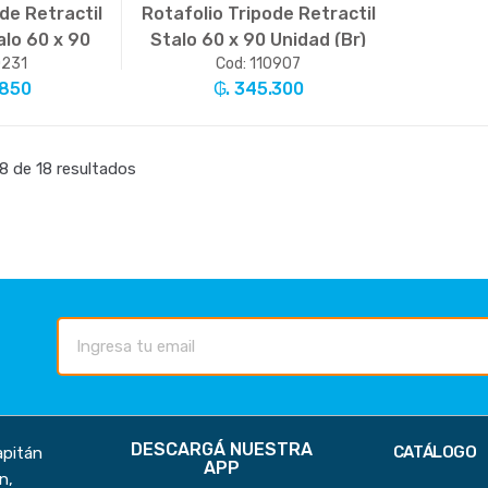
de Retractil
Rotafolio Tripode Retractil
lo 60 x 90
Stalo 60 x 90 Unidad (Br)
0231
Cod: 110907
Br)
.850
₲. 345.300
.
+
-
Un.
+
8 de 18 resultados
DESCARGÁ NUESTRA
CATÁLOGO
apitán
APP
n,