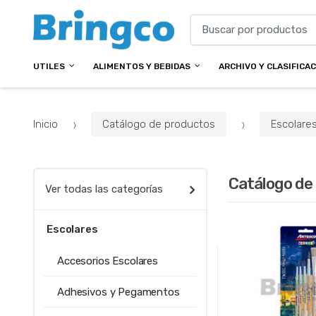
B
u
s
UTILES
ALIMENTOS Y BEBIDAS
ARCHIVO Y CLASIFICA
c
a
r
p
Inicio
Catálogo de productos
Escolare
o
r
:
Catálogo de
Ver todas las categorías
Escolares
Accesorios Escolares
Adhesivos y Pegamentos