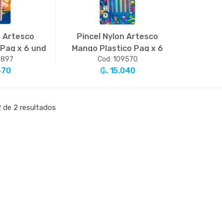
n Artesco
Pincel Nylon Artesco
Paq x 6 und
Mango Plastico Paq x 6
9897
Cod: 109570
)
und (Br)
470
₲. 15.040
.
+
-
Un.
+
 de 2 resultados